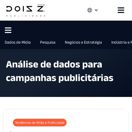
Dados de Mídia
Pesquisa
Negócios e Estratégia
Indústria e
Análise de dados para
campanhas publicitárias
Tendências de Mídia e Publicidade