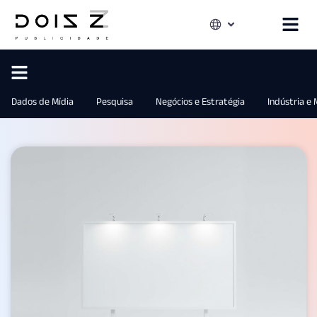
Dados de Mídia
Pesquisa
Negócios e Estratégia
Indústria e