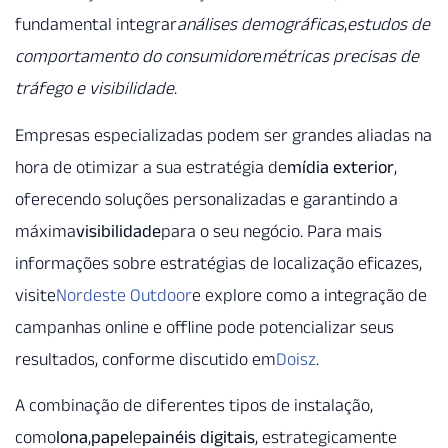
fundamental integrar
análises demográficas
,
estudos de
comportamento do consumidor
e
métricas precisas de
tráfego e visibilidade
.
Empresas especializadas podem ser grandes aliadas na
hora de otimizar a sua estratégia de
mídia exterior
,
oferecendo soluções personalizadas e garantindo a
máxima
visibilidade
para o seu negócio. Para mais
informações sobre estratégias de localização eficazes,
visite
Nordeste Outdoor
e explore como a integração de
campanhas online e offline pode potencializar seus
resultados, conforme discutido em
Doisz
.
A combinação de diferentes tipos de instalação,
como
lona
,
papel
e
painéis digitais
, estrategicamente