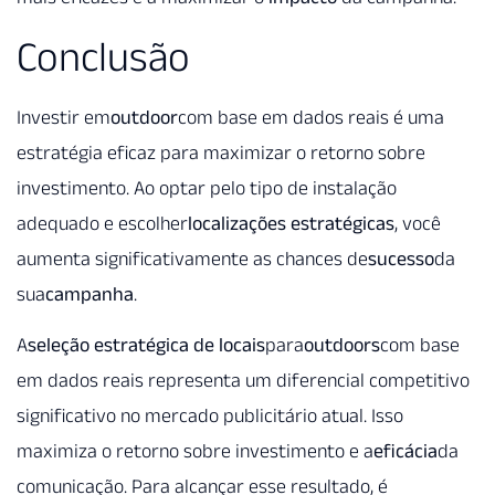
Conclusão
Investir em
outdoor
com base em dados reais é uma
estratégia eficaz para maximizar o retorno sobre
investimento. Ao optar pelo tipo de instalação
adequado e escolher
localizações estratégicas
, você
aumenta significativamente as chances de
sucesso
da
sua
campanha
.
A
seleção estratégica de locais
para
outdoors
com base
em dados reais representa um diferencial competitivo
significativo no mercado publicitário atual. Isso
maximiza o retorno sobre investimento e a
eficácia
da
comunicação. Para alcançar esse resultado, é