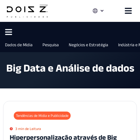
Dados de Mídia
Pesquisa
Negócios e Estratégia
Indústria e
Big Data e Análise de dados
Tendências de Mídia e Publicidade
3 min de Leitura
Hiperpersonalização através de Big