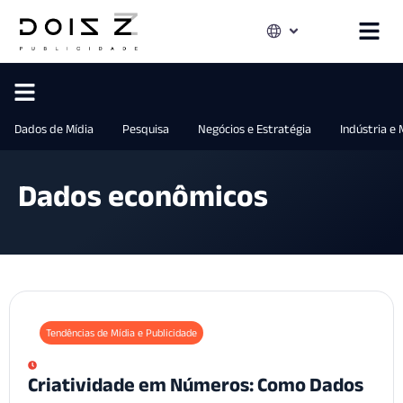
Dados de Mídia
Pesquisa
Negócios e Estratégia
Indústria e
Dados econômicos
Tendências de Mídia e Publicidade
Criatividade em Números: Como Dados