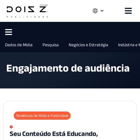
Dados de Mídia
Pesquisa
Negócios e Estratégia
Indústria e
Engajamento de audiência
Tendências de Mídia e Publicidade
Seu Conteúdo Está Educando,