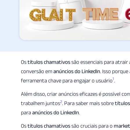
Os
títulos chamativos
são essenciais para atrai
conversão em
anúncios do LinkedIn
. Isso porque
1
ferramenta chave para engajar o usuário
.
Além disso, criar anúncios eficazes é possível c
2
trabalhem juntos
. Para saber mais sobre
título
para
anúncios do LinkedIn
.
Os
títulos chamativos
são cruciais para o
marketi