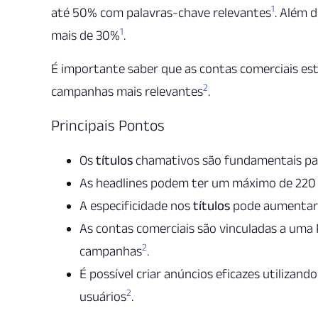
1
até 50% com palavras-chave relevantes
. Além d
1
mais de 30%
.
É importante saber que as contas comerciais estã
2
campanhas mais relevantes
.
Principais Pontos
Os
títulos
chamativos são fundamentais pa
As headlines podem ter um máximo de 220 c
A especificidade nos
títulos
pode aumentar
As contas comerciais são vinculadas a uma 
2
campanhas
.
É possível criar anúncios eficazes utilizan
2
usuários
.