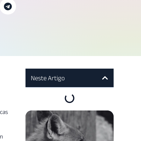
Neste Artigo
icas
em