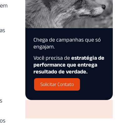
 em
 as
Chega de campanhas que só
engajam.
Você precisa de
estratégia de
performance que entrega
resultado de verdade.
Solicitar Contato
s
ios