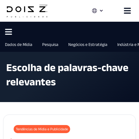
Dados de Mídia
Pesquisa
Negócios e Estratégia
Indústria e
Escolha de palavras-chave
relevantes
Tendências de Mídia e Publicidade