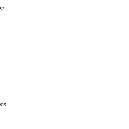
er
eos