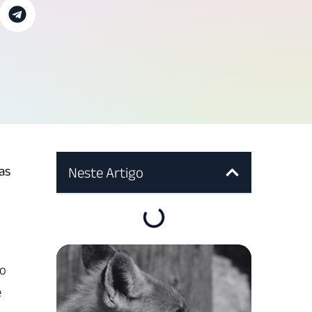
as
Neste Artigo
 o
e