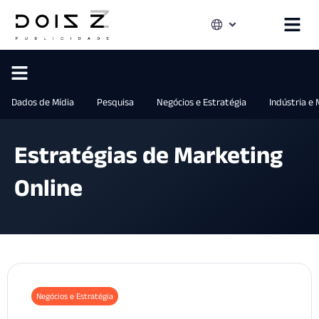
Dados de Mídia
Pesquisa
Negócios e Estratégia
Indústria e
Estratégias de Marketing
Online
Negócios e Estratégia