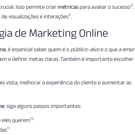
9
ucial. Isso permite criar
métricas
para avaliar o sucesso
.
9
de visualizações e interações
.
ia de Marketing Online
ine
, é essencial saber quem é o
público-alvo
e o que a emp
erem e definir metas claras. Também é importante escolher
s vista, melhorar a experiência do cliente e aumentar as
ne
, siga alguns passos importantes:
10
e eles querem
11
das