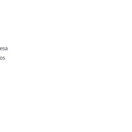
resa
 os