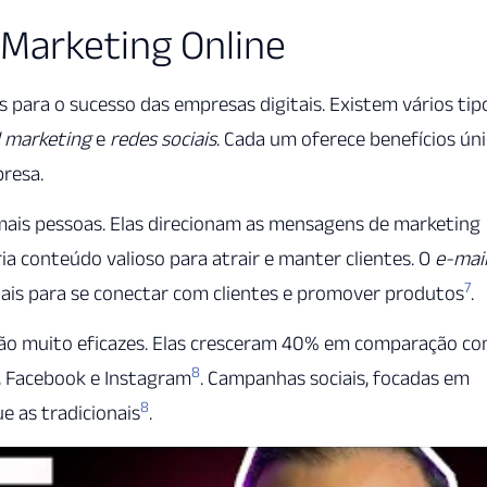
Marketing Online
s para o sucesso das empresas digitais. Existem vários tip
l marketing
e
redes sociais
. Cada um oferece benefícios ún
resa.
mais pessoas. Elas direcionam as mensagens de marketing
ia conteúdo valioso para atrair e manter clientes. O
e-mai
7
is para se conectar com clientes e promover produtos
.
ão muito eficazes. Elas cresceram 40% em comparação c
8
, Facebook e Instagram
. Campanhas sociais, focadas em
8
 as tradicionais
.