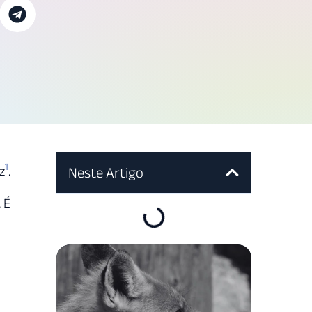
1
z
.
Neste Artigo
. É