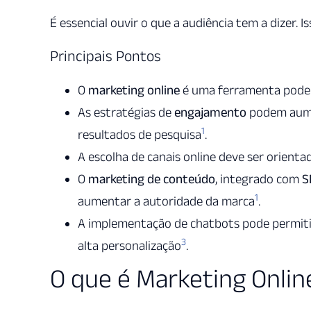
É essencial ouvir o que a audiência tem a dizer. 
Principais Pontos
O
marketing online
é uma ferramenta podero
As estratégias de
engajamento
podem aume
1
resultados de pesquisa
.
A escolha de canais online deve ser orienta
O
marketing de conteúdo
, integrado com
S
1
aumentar a autoridade da marca
.
A implementação de chatbots pode permiti
3
alta personalização
.
O que é Marketing Onlin