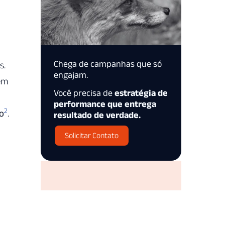
Chega de campanhas que só
s.
engajam.
em
Você precisa de
estratégia de
performance que entrega
2
o
.
resultado de verdade.
Solicitar Contato