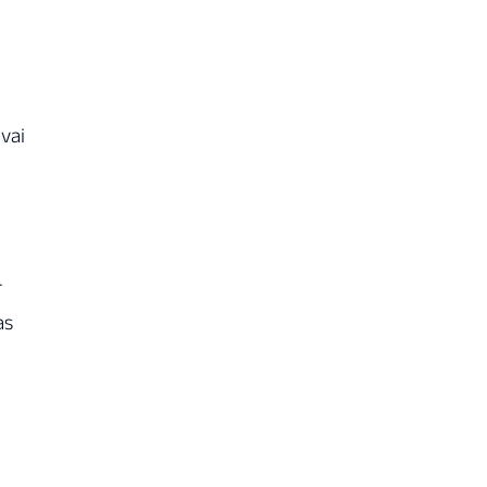
 vai
r
as