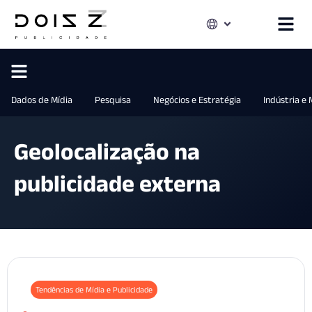
Dados de Mídia
Pesquisa
Negócios e Estratégia
Indústria e
Geolocalização na
publicidade externa
Tendências de Mídia e Publicidade