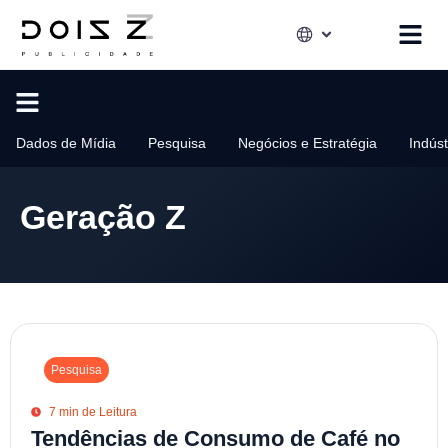
Dados de Mídia
Pesquisa
Negócios e Estratégia
Indús
Geração Z
Pesquisa
7 min de Leitura
Tendências de Consumo de Café no