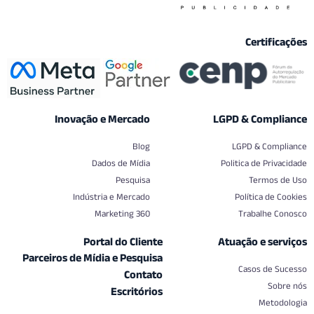
Certif
Inovação e Mercado
LGPD & Comp
Blog
LGPD & Co
Dados de Mídia
Politica de Pr
Pesquisa
Termo
Indústria e Mercado
Política d
Marketing 360
Trabalhe
Portal do Cliente
Atuação e s
Parceiros de Mídia e Pesquisa
Casos de
Contato
S
Escritórios
Met