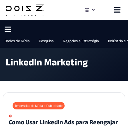
Dados de Mídia
Pesquisa
Negócios e Estratégia
Indústria e
LinkedIn Marketing
Tendências de Mídia e Publicidade
Como Usar LinkedIn Ads para Reengajar