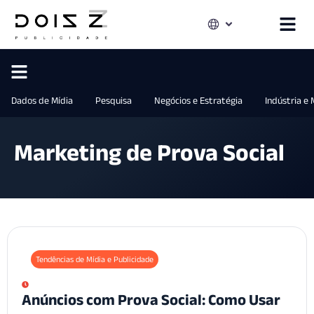
Dados de Mídia
Pesquisa
Negócios e Estratégia
Indústria e
Marketing de Prova Social
Tendências de Mídia e Publicidade
Anúncios com Prova Social: Como Usar