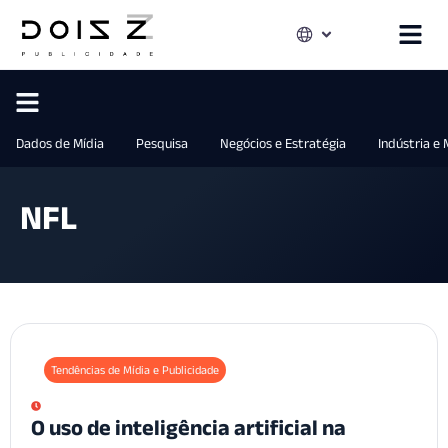
Dados de Mídia
Pesquisa
Negócios e Estratégia
Indústria e
NFL
Tendências de Mídia e Publicidade
O uso de inteligência artificial na