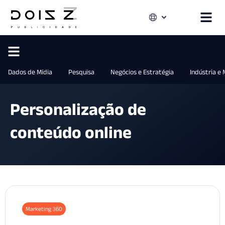
Dados de Mídia
Pesquisa
Negócios e Estratégia
Indústria e
Personalização de
conteúdo online
Marketing 360