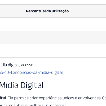
Percentual de utilização
ídia digital
, acesse
o-10-tendencias-da-midia-digital
 Mídia Digital
ital
. Ela permite criar experiências únicas e envolventes. 
6
izar campanhas e melhorar processos
.