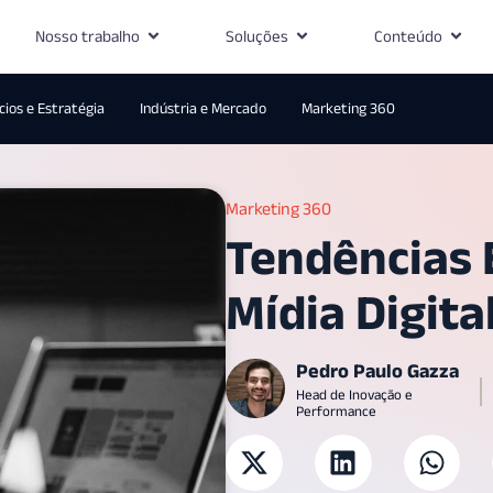
Nosso trabalho
Soluções
Conteúdo
ios e Estratégia
Indústria e Mercado
Marketing 360
Marketing 360
Tendências
Mídia Digita
Pedro Paulo Gazza
Head de Inovação e
Performance