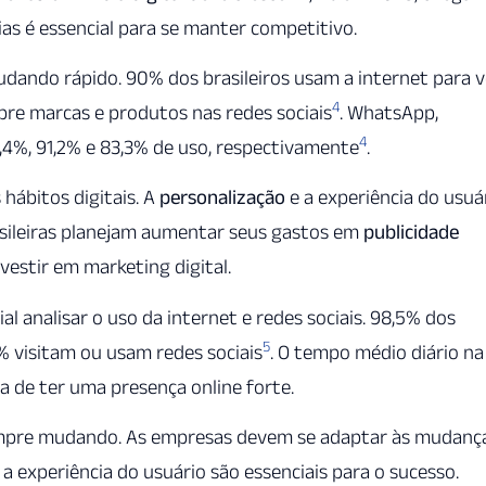
ias é essencial para se manter competitivo.
mudando rápido. 90% dos brasileiros usam a internet para v
4
bre marcas e produtos nas redes sociais
. WhatsApp,
4
4%, 91,2% e 83,3% de uso, respectivamente
.
ábitos digitais. A
personalização
e a experiência do usuá
sileiras planejam aumentar seus gastos em
publicidade
nvestir em marketing digital.
cial analisar o uso da internet e redes sociais. 98,5% dos
5
9% visitam ou usam redes sociais
. O tempo médio diário na
ia de ter uma presença online forte.
empre mudando. As empresas devem se adaptar às mudanç
 a experiência do usuário são essenciais para o sucesso.