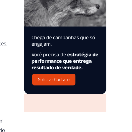
.
Chega de campanhas que só
tes.
engajam.
Você precisa de
estratégia de
performance que entrega
resultado de verdade.
Solicitar Contato
r
ndo