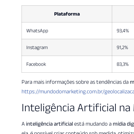
Plataforma
WhatsApp
93,4%
Instagram
91,2%
Facebook
83,3%
Para mais informações sobre as tendências da
m
https://mundodomarketing.com.br/geolocalizaca
Inteligência Artificial na
A
inteligência artificial
está mudando a
mídia dig
ela, é possível criar conteúdo sob medida, otim