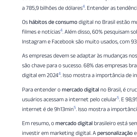
4
a 785,9 bilhões de dólares
. Entender as tendênc
Os
hábitos de consumo
digital no Brasil estão 
4
filmes e notícias
. Além disso, 60% pesquisam so
Instagram e Facebook são muito usados, com 93,
As empresas devem se adaptar às mudanças nos h
são chave para o sucesso. 68% das empresas bra
4
digital em 2024
. Isso mostra a importância de i
Para entender o
mercado digital
no Brasil, é cru
5
usuários acessam a internet pelo celular
. E 98,
5
internet é de 9h13min
. Isso mostra a importânc
Em resumo, o
mercado digital
brasileiro está s
investir em marketing digital. A
personalização
e