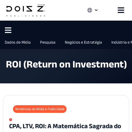
Dados de Mídia
Pesquisa
Negócios e Estratégia
Indústria e
ROI (Return on Investment)
Tendências de Mídia e Publicidade
CPA, LTV, ROI: A Matemática Sagrada do