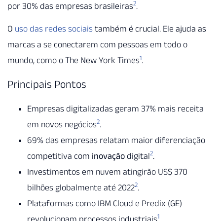
2
por 30% das empresas brasileiras
.
O
uso das redes sociais
também é crucial. Ele ajuda as
marcas a se conectarem com pessoas em todo o
1
mundo, como o The New York Times
.
Principais Pontos
Empresas digitalizadas geram 37% mais receita
2
em novos negócios
.
69% das empresas relatam maior diferenciação
2
competitiva com
inovação
digital
.
Investimentos em nuvem atingirão US$ 370
2
bilhões globalmente até 2022
.
Plataformas como IBM Cloud e Predix (GE)
1
revolucionam processos industriais
.