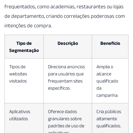
frequentados, como academias, restaurantes ou lojas
de departamento, criando correlações poderosas com
intenções de compra.
Tipo de
Descrição
Benefício
Segmentação
Tipos de
Direciona anúncios
Amplia o
websites
para usuários que
alcance
visitados
frequentam sites
qualificado
específicos.
da
campanha.
Aplicativos
Oferece dados
Cria públicos
utilizados
granulares sobre
altamente
padrões de uso de
qualificados.
aplicativos.