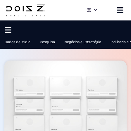
Dados de Mídia
Pesquisa
Negócios e Estratégia
Indústria e