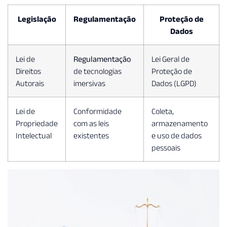
Legislação
Regulamentação
Proteção de
Dados
Lei de
Regulamentação
Lei Geral de
Direitos
de tecnologias
Proteção de
Autorais
imersivas
Dados (LGPD)
Lei de
Conformidade
Coleta,
Propriedade
com as leis
armazenamento
Intelectual
existentes
e uso de dados
pessoais