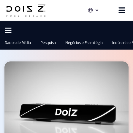
Dados de Mídia
Pesquisa
Negócios e Estratégia
Indústria e