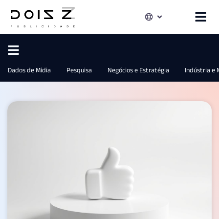
Dados de Mídia
Pesquisa
Negócios e Estratégia
Indústria e