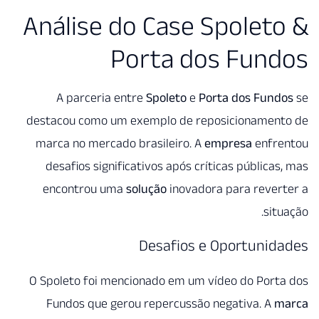
Análise do Case Spolet
Porta dos Fun
A parceria entre
Spoleto
e
Porta dos Fun
destacou como um exemplo de reposicionamen
marca no mercado brasileiro. A
empresa
enfr
desafios significativos após críticas pública
encontrou uma
solução
inovadora para reve
sit
Desafios e Oportuni
O Spoleto foi mencionado em um vídeo do Port
Fundos que gerou repercussão negativa. A