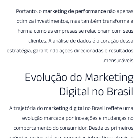
Portanto, o
marketing de performance
não a
otimiza investimentos, mas também transfo
forma como as empresas se relacionam com
clientes. A análise de dados é o coração
estratégia, garantindo ações direcionadas e resu
mensurá
Evolução do Market
Digital no Bra
A trajetória do
marketing digital
no Brasil refle
evolução marcada por inovações e mudanç
comportamento do consumidor. Desde os prim
anúncios online até as campanhas interativas atu