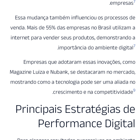
.
empr
Essa mudança também influenciou os process
venda. Mais de 55% das empresas no Brasil util
internet para vender seus produtos, demonstr
.
importância do ambiente di
Empresas que adotaram essas inovações,
Magazine Luiza e Nubank, se destacaram no mer
mostrando como a tecnologia pode ser uma alia
.
crescimento e na competitiv
Principais Estratégias
Performance Digi