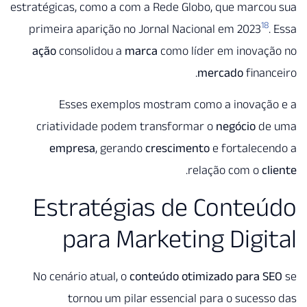
estratégicas, como a com a Rede Globo, que marc
18
primeira aparição no Jornal Nacional em 2023
ação
consolidou a
marca
como líder em inovaç
mercado
finan
Esses exemplos mostram como a inovaçã
criatividade podem transformar o
negócio
de
empresa
, gerando
crescimento
e fortalec
.
relação com o
c
Estratégias de Conte
para Marketing Digi
No cenário atual, o
conteúdo otimizado para 
tornou um pilar essencial para o suces