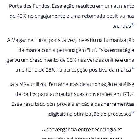
Porta dos Fundos. Essa ação resultou em um au
de 40% no engajamento e uma retomada positiv
.
ve
A Magazine Luiza, por sua vez, investiu na human
da
marca
com a personagem “Lu”. Essa
estr
gerou um crescimento de 35% nas vendas online 
.
melhoria de 25% na percepção positiva da
m
Já a MRV utilizou ferramentas de automação e a
de dados para aumentar suas conversões em 
Esse resultado comprova a eficácia das
ferram
.
digitais
na otimização de proce
“A convergência entre tecnologia e