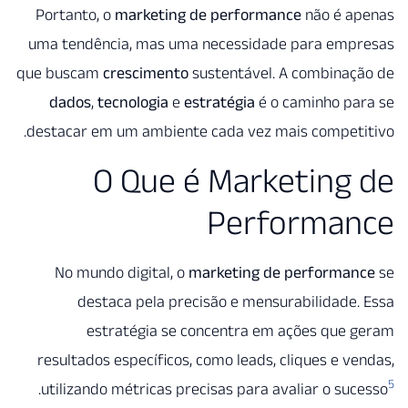
Portanto, o
marketing de performance
não é a
uma tendência, mas uma necessidade para emp
que buscam
crescimento
sustentável. A combinaç
dados
,
tecnologia
e
estratégia
é o caminho pa
destacar em um ambiente cada vez mais competi
O Que é Marketing
Performa
No mundo digital, o
marketing de performa
destaca pela precisão e mensurabilidade
estratégia se concentra em ações que 
resultados específicos, como leads, cliques e v
.
utilizando métricas precisas para avaliar o su