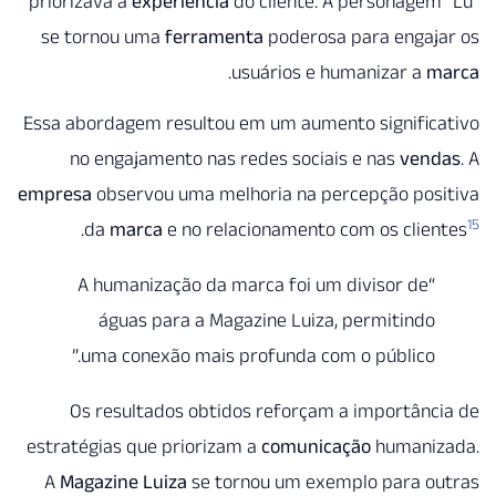
priorizava a
experiência
do cliente. A personage
se tornou uma
ferramenta
poderosa para engaj
.
usuários e humanizar a
Essa abordagem resultou em um aumento signific
no engajamento nas redes sociais e nas
ven
empresa
observou uma melhoria na percepção pos
.
da
marca
e no relacionamento com os clie
“A humanização da marca foi um divisor de
águas para a Magazine Luiza, permitindo
uma conexão mais profunda com o público.”
Os resultados obtidos reforçam a importân
estratégias que priorizam a
comunicação
humani
A
Magazine Luiza
se tornou um exemplo para o