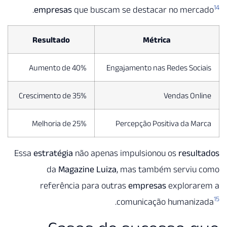
.
empresas
que buscam se destacar no mer
Resultado
Métrica
Aumento de 40%
Engajamento nas Redes Soc
Crescimento de 35%
Vendas On
Melhoria de 25%
Percepção Positiva da M
Essa
estratégia
não apenas impulsionou os
resul
da
Magazine Luiza
, mas também serviu
referência para outras
empresas
explora
.
comunicação humani