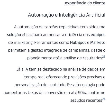
.
experiência
do
c
Automação e Inteligência Artif
A automação de tarefas repetitivas tem si
solução
eficaz para aumentar a eficiência das
eq
de marketing. Ferramentas como
HubSpot
e
Ma
permitem a gestão integrada de campanhas, de
.
planejamento até a análise de result
Já a IA tem se destacado na análise de da
tempo real, oferecendo previsões prec
personalização de conteúdo. Essa tecnologi
aumentar as taxas de conversão em até 50%, con
.
estudos rece