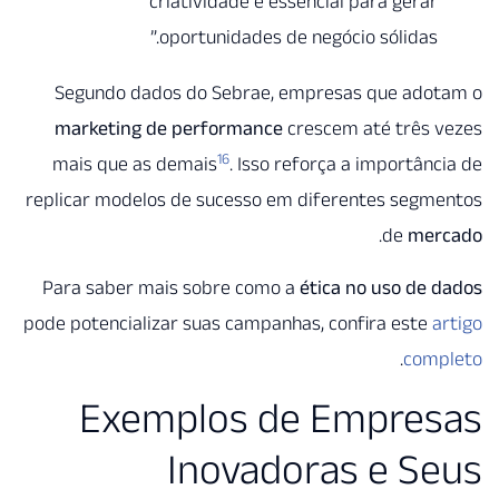
criatividade é essencial para gerar
oportunidades de negócio sólidas.”
Segundo dados do Sebrae, empresas que ado
marketing de performance
crescem até três 
16
mais que as demais
. Isso reforça a importân
replicar modelos de sucesso em diferentes segm
.
de
me
Para saber mais sobre como a
ética no uso de
pode potencializar suas campanhas, confira este
.
com
Exemplos de Empre
Inovadoras e S