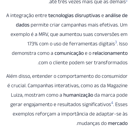
.
até três vezes mais que as d
A integração entre
tecnologias disruptivas
e
anál
dados
permite criar campanhas mais efetiva
exemplo é a MRV, que aumentou suas conversõ
173% com o uso de ferramentas digitais
demonstra como a
comunicação
e o
relaciona
com o cliente podem ser transfor
Além disso, entender o comportamento do consu
é crucial. Campanhas interativas, como as da Ma
Luiza, mostram como a
humanização
da marca
4
gerar engajamento e resultados significativos
.
exemplos reforçam a importância de adaptar-
.
mudanças do
me