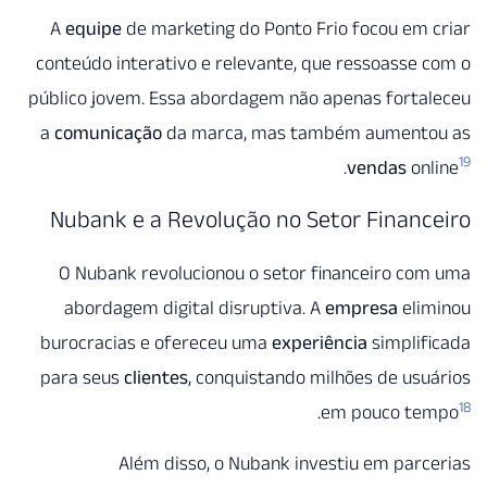
A
equipe
de marketing do Ponto Frio focou em
conteúdo interativo e relevante, que ressoasse
público jovem. Essa abordagem não apenas fort
a
comunicação
da marca, mas também aument
.
vendas
on
Nubank e a Revolução no Setor Finan
O Nubank revolucionou o setor financeiro c
abordagem digital disruptiva. A
empresa
eli
burocracias e ofereceu uma
experiência
simpli
para seus
clientes
, conquistando milhões de us
.
em pouco t
Além disso, o Nubank investiu em par