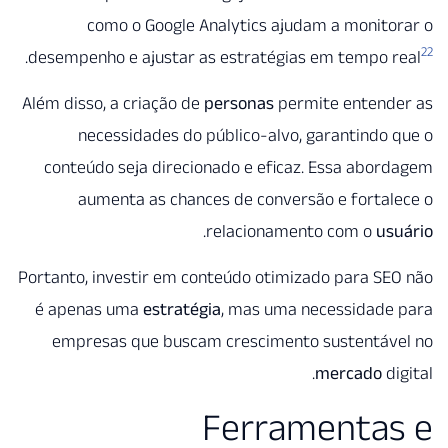
como o Google Analytics ajudam a monit
.
desempenho e ajustar as estratégias em tempo 
Além disso, a criação de
personas
permite entend
necessidades do público-alvo, garantindo
conteúdo seja direcionado e eficaz. Essa abo
aumenta as chances de conversão e forta
.
relacionamento com o
us
Portanto, investir em conteúdo otimizado para S
é apenas uma
estratégia
, mas uma necessidade
empresas que buscam crescimento sustentáv
mercado
d
Ferramenta