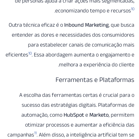
de personas ajuda a criar ações mais segmen
.
economizando tempo e recu
Outra técnica eficaz é o
Inbound Marketing
, que
entender as dores e necessidades dos consumi
para estabelecer canais de comunicaçã
10
eficientes
. Essa abordagem aumenta o engajame
melhora a experiência do cl
Ferramentas e Platafo
A escolha das ferramentas certas é crucial 
sucesso das estratégias digitais. Platafor
automação, como
HubSpot
e
Marketo
, per
otimizar processos e aumentar a eficiênc
11
campanhas
. Além disso, a inteligência artificial 