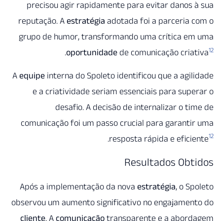
precisou agir rapidamente para evitar danos
reputação. A
estratégia
adotada foi a parceria
grupo de humor, transformando uma crítica e
.
oportunidade
de comunicação cria
A
equipe
interna do Spoleto identificou que a agi
e a criatividade seriam essenciais para sup
desafio. A decisão de internalizar o t
comunicação foi um passo crucial para garant
.
resposta rápida e efic
Resultados Obt
Após a implementação da nova
estratégia
, o S
observou um aumento significativo no engajamen
cliente
. A
comunicação
transparente e a abor