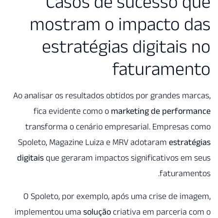
Casos de sucesso 
mostram o impacto 
estratégias digitais
faturame
Ao analisar os resultados obtidos por grandes m
fica evidente como o
marketing de perfor
transforma o cenário empresarial. Empresas
Spoleto, Magazine Luiza e MRV adotaram
estra
digitais
que geraram impactos significativos e
faturame
O Spoleto, por exemplo, após uma crise de i
implementou uma
solução
criativa em parceria