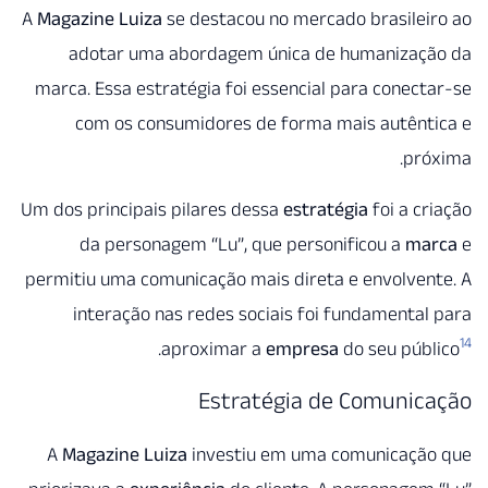
A
Magazine Luiza
se destacou no mercado brasile
adotar uma abordagem única de humanizaç
marca. Essa estratégia foi essencial para conec
com os consumidores de forma mais autênt
pr
Um dos principais pilares dessa
estratégia
foi a c
da personagem “Lu”, que personificou a
ma
permitiu uma comunicação mais direta e envolve
interação nas redes sociais foi fundamenta
.
aproximar a
empresa
do seu púb
Estratégia de Comunic
A
Magazine Luiza
investiu em uma comunicaçã