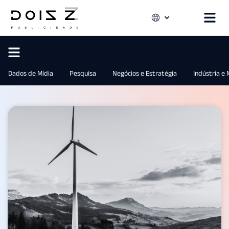
Dados de Mídia
Pesquisa
Negócios e Estratégia
Indústria e