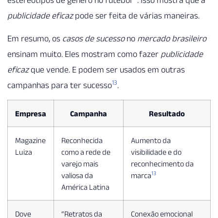
estereótipos de gênero no futebol
. Isso mostra que a
publicidade eficaz
pode ser feita de várias maneiras.
Em resumo, os
casos de sucesso
no
mercado brasileiro
ensinam muito. Eles mostram como fazer
publicidade
eficaz
que vende. E podem ser usados em outras
13
campanhas para ter sucesso
.
Empresa
Campanha
Resultado
Magazine
Reconhecida
Aumento da
Luiza
como a rede de
visibilidade e do
varejo mais
reconhecimento da
13
valiosa da
marca
América Latina
Dove
“Retratos da
Conexão emocional