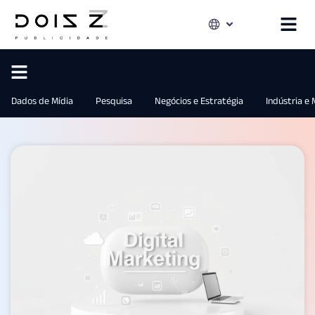
Dados de Mídia
Pesquisa
Negócios e Estratégia
Indústria e