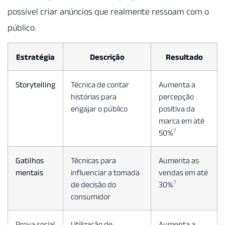
possível criar anúncios que realmente ressoam com o
público.
Estratégia
Descrição
Resultado
Storytelling
Técnica de contar
Aumenta a
histórias para
percepção
engajar o público
positiva da
marca em até
7
50%
Gatilhos
Técnicas para
Aumenta as
mentais
influenciar a tomada
vendas em até
7
de decisão do
30%
consumidor
Prova social
Utilização de
Aumenta a