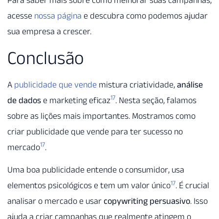
Para saber mais sobre como melhorar suas campanhas,
acesse
nossa página
e descubra como podemos ajudar
sua empresa a crescer.
Conclusão
A
publicidade que vende
mistura criatividade,
análise
17
de dados
e marketing eficaz
. Nesta seção, falamos
sobre as lições mais importantes. Mostramos como
criar publicidade que vende para ter sucesso no
17
mercado
.
Uma boa publicidade entende o consumidor, usa
17
elementos psicológicos e tem um valor único
. É crucial
analisar o mercado e usar
copywriting persuasivo
. Isso
ajuda a criar campanhas que realmente atingem o