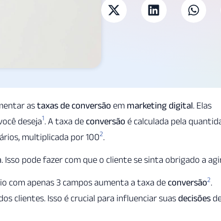
umentar as
taxas de conversão
em
marketing digital
. Elas
1
você deseja
. A taxa de
conversão
é calculada pela quantid
2
rios, multiplicada por 100
.
a. Isso pode fazer com que o cliente se sinta obrigado a agi
2
io com apenas 3 campos aumenta a taxa de
conversão
.
dos clientes. Isso é crucial para influenciar suas
decisões
d