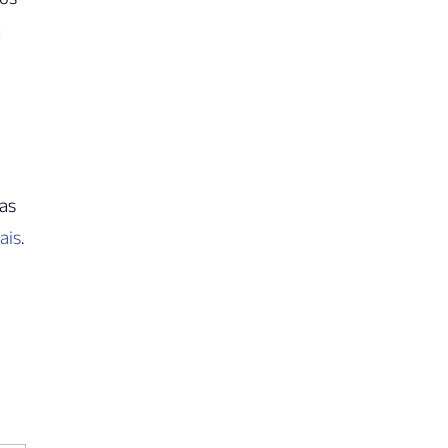
a
as
ais
.