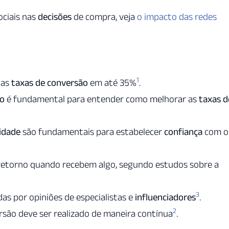
ociais nas
decisões
de compra, veja
o impacto das redes
1
 as
taxas de conversão
em até 35%
.
ão
é fundamental para entender como melhorar as
taxas d
idade
são fundamentais para estabelecer
confiança
com o
etorno quando recebem algo, segundo estudos sobre a
3
as por opiniões de especialistas e
influenciadores
.
2
são deve ser realizado de maneira contínua
.