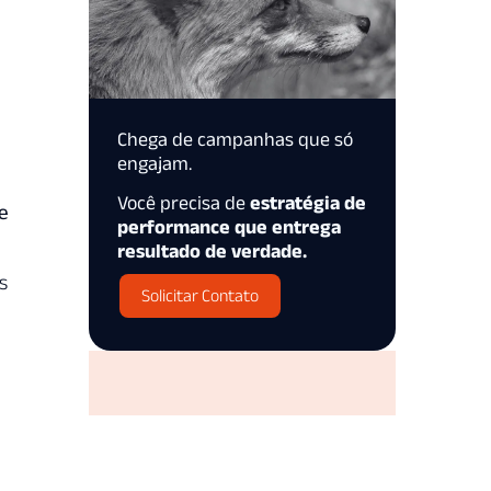
Chega de campanhas que só
engajam.
Você precisa de
estratégia de
e
performance que entrega
resultado de verdade.
s
Solicitar Contato