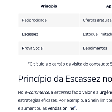
Princípio
Ap
Reciprocidade
Ofertas gratuita
Escassez
Estoque limitad
Prova Social
Depoimentos
“O título é o cartão de visita do conteúdo: 
Princípio da Escassez 
No
e-commerce
, a
escassez
faz o valor e a
urgên
estratégias eficazes. Por exemplo, a Shein limitou
6
e aumentou as
vendas online
.