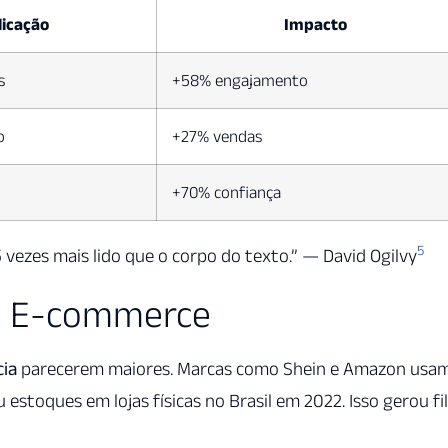
licação
Impacto
s
+58% engajamento
o
+27% vendas
+70% confiança
5
5 vezes mais lido que o corpo do texto.” — David Ogilvy
no E-commerce
cia
parecerem maiores. Marcas como Shein e Amazon usa
 estoques em lojas físicas no Brasil em 2022. Isso gerou fi