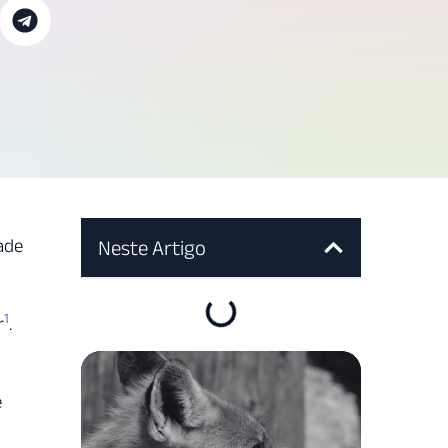
ade
Neste Artigo
1
r
.
e