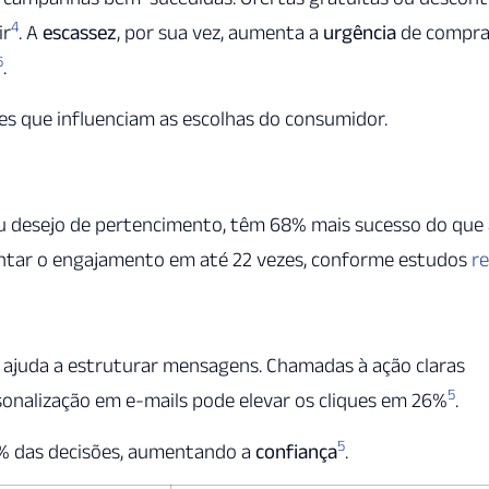
4
ir
. A
escassez
, por sua vez, aumenta a
urgência
de compr
5
.
s que influenciam as escolhas do consumidor.
desejo de pertencimento, têm 68% mais sucesso do que 
tar o engajamento em até 22 vezes, conforme estudos
re
) ajuda a estruturar mensagens. Chamadas à ação claras
5
rsonalização em e-mails pode elevar os cliques em 26%
.
5
70% das decisões, aumentando a
confiança
.