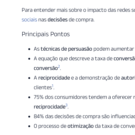
Para entender mais sobre o impacto das redes s
sociais
nas
decisões
de compra.
Principais Pontos
As
técnicas de persuasão
podem aumentar
A equação que descreve a taxa de
convers
2
conversão
.
A
reciprocidade
e a demonstração de
autor
1
clientes
.
75% dos consumidores tendem a oferecer r
3
reciprocidade
.
84% das decisões de compra são influenciad
O processo de
otimização
da taxa de conver