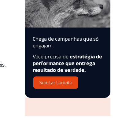
Chega de campanhas que só
engajam.
Você precisa de
estratégia de
performance que entrega
is.
resultado de verdade.
Solicitar Contato