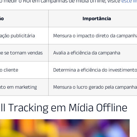
 medir o ROI em campanhas de mídia offline, visite
este li
ão
Importância
ção publicitária
Mensura o impacto direto da campanh
ue se tornam vendas
Avalia a eficiência da campanha
o cliente
Determina a eficiência do investiment
nto em marketing
Mensura o lucro gerado pela campanha
l Tracking em Mídia Offline