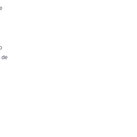
e
o
s de