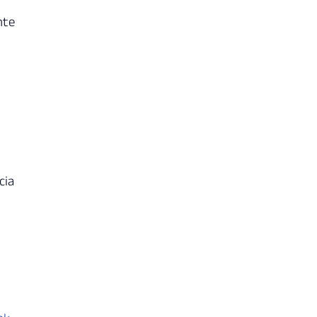
nte
cia