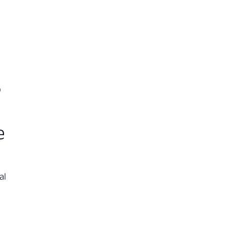
o
e
al