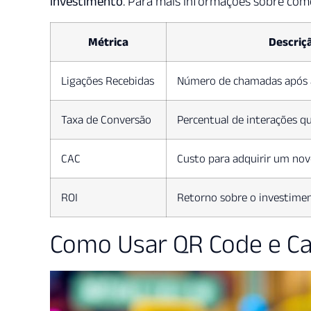
investimento
. Para mais informações sobre como
Métrica
Descriç
Ligações Recebidas
Número de chamadas após a
Taxa de Conversão
Percentual de interações q
CAC
Custo para adquirir um nov
ROI
Retorno sobre o investime
Como Usar QR Code e Cal