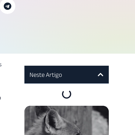
s
Neste Artigo
a