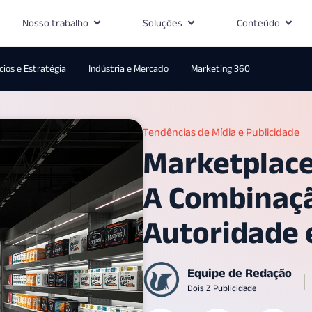
Nosso trabalho
Soluções
Conteúdo
ios e Estratégia
Indústria e Mercado
Marketing 360
Tendências de Mídia e Publicidade
Marketplace
A Combinaç
Autoridade 
Equipe de Redação
Dois Z Publicidade