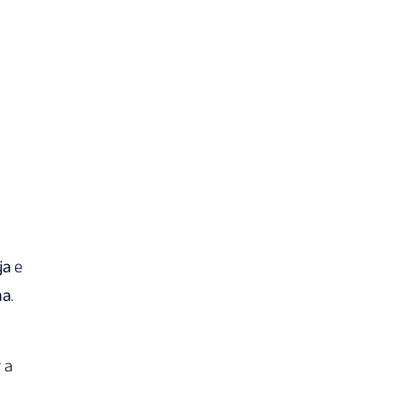
ja
e
ma
.
 a