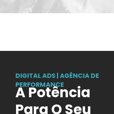
SAIBA MAIS
DIGITAL ADS | AGÊNCIA DE
PERFORMANCE
A Potência
Para O Seu