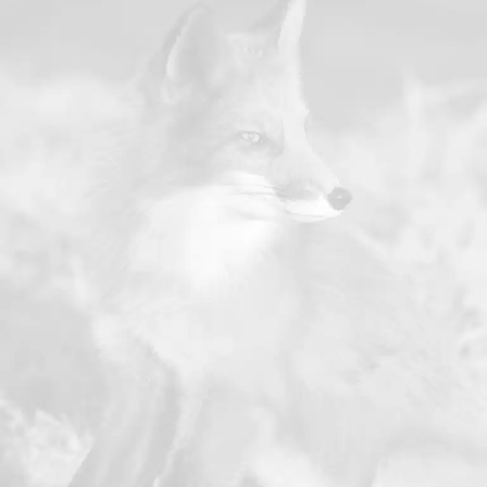
com o intuito de fornecer
informações relevantes para o
público-alvo.
SAIBA MAIS
ANALYTICS
Estratégias dinâmicas que elevam
a Transformação Digital! Através
do rastreamento das atividades
do seu público, conseguimos
identificar e entender com maior
capacidade cada perspectiva de
negócio e todas as suas áreas.