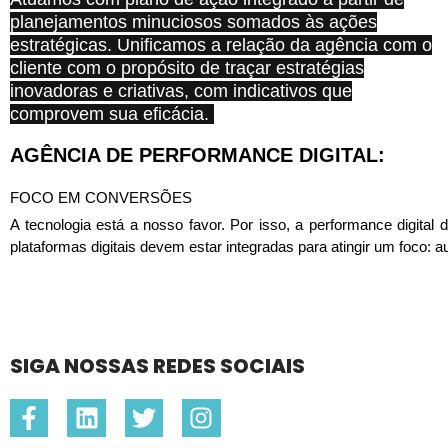
Grandes
planejamentos minuciosos somados às ações
mentes
estratégicas. Unificamos a relação da agência com o
cliente com o propósito de traçar estratégias
falam
inovadoras e criativas, com indicativos que
comprovem sua eficácia.
sobre
AGÊNCIA DE PERFORMANCE DIGITAL:
ideias.
FOCO EM CONVERSÕES
A tecnologia está a nosso favor. Por isso, a performance digital 
ELEANOR
plataformas digitais devem estar integradas para atingir um foco:
ROOSEVELT
SIGA NOSSAS REDES SOCIAIS