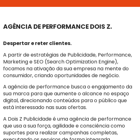
Agência
de
AGÊNCIA DE PERFORMANCE DOIS Z.
Performance
Despertar e reter clientes.
A partir de estratégias de Publicidade, Performance,
A
Marketing e SEO (Search Optimization Engine),
EXPERIÊNCIA
focamos na ativação da sua empresa na mente do
CRIADA GERA
consumidor, criando oportunidades de negócio.
UM ALCANCE
MAIOR
A agência de performance busca o engajamento da
sua marca para que aumente o alcance no espaço
digital, direcionando conteúdos para o público que
está interessado nas suas ofertas.
A Dois Z Publicidade é uma agência de performance
que usa a sua força, agilidade e consciência como
suportes para realizar campanhas completas,
executando os serviços de forma integrada.