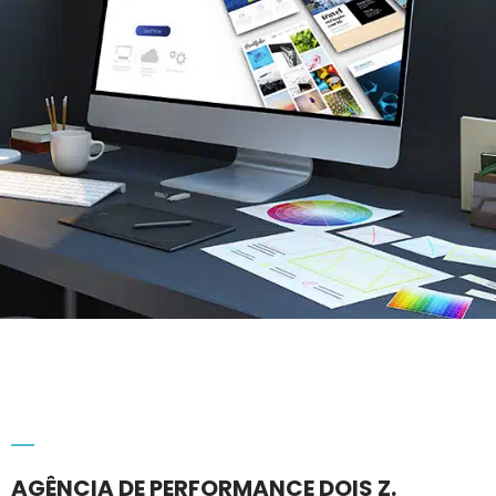
MÍDIAS TRADICIONAIS
Mesmo com o aumento no digital,
as mídias tradicionais ainda
permanecem trazendo resultado
em pouco tempo, além de ser
uma das alternativas mais
confiáveis na publicidade.
SAIBA MAIS
AGÊNCIA DE PERFORMANCE DOIS Z.