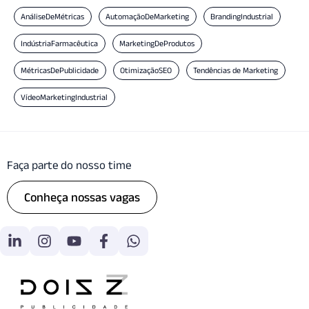
AnáliseDeMétricas
AutomaçãoDeMarketing
BrandingIndustrial
IndústriaFarmacêutica
MarketingDeProdutos
MétricasDePublicidade
OtimizaçãoSEO
Tendências de Marketing
VídeoMarketingIndustrial
Faça parte do nosso time
Conheça nossas vagas