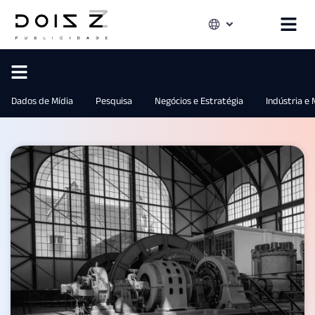
Dados de Mídia
Pesquisa
Negócios e Estratégia
Indústria e