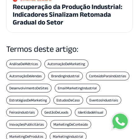
Recuperação da Produção Industrial:
Indicadores Sinalizam Retomada
Gradual do Setor
Termos deste artigo:
AnáliseDeMétricas
AutomaçãoDeMarketing
AutomaçãoDeVendas
BrandingIndustrial
ConteúdoParaIndústrias
DesenvolvimentoDeSites
EmailMarketingIndustrial
EstratégiasDeMarketing
EstudosDeCaso
EventosIndustriais
FeirasIndustriais
GestãoDeLeads
IdentidadeVisual
InovaçõesPublicitárias
MarketingDeConteúdo
MarketingDeProdutos
MarketingIndustrial